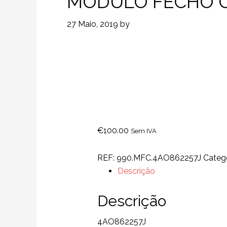
MODULO FECHO C
27 Maio, 2019
by
€
100.00
Sem IVA
REF:
990.MFC.4AO862257J
Categ
Descrição
Descrição
4AO862257J